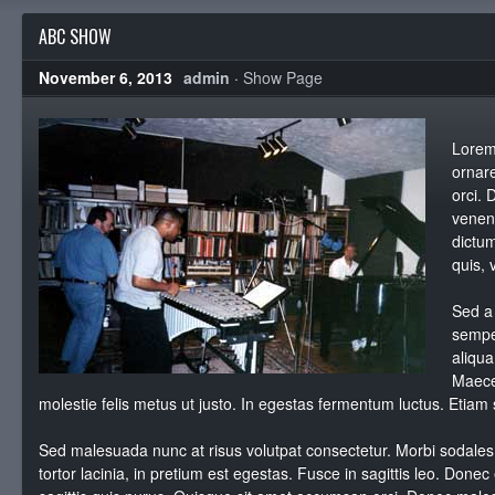
ABC SHOW
November 6, 2013
admin
·
Show Page
Lorem 
ornare
orci. 
venena
dictum
quis, 
Sed a 
semper
aliqua
Maece
molestie felis metus ut justo. In egestas fermentum luctus. Etiam s
Sed malesuada nunc at risus volutpat consectetur. Morbi sodales 
tortor lacinia, in pretium est egestas. Fusce in sagittis leo. Do